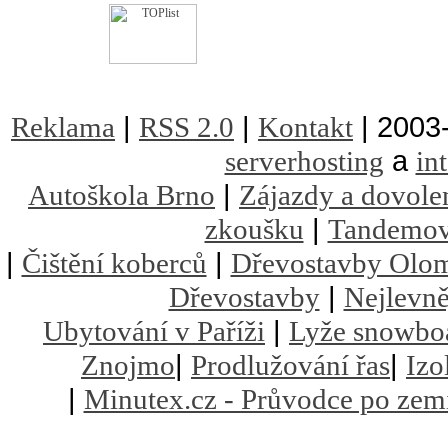
|
|
| 2003
Reklama
RSS 2.0
Kontakt
a
serverhosting
in
|
Autoškola Brno
Zájazdy a dovole
|
zkoušku
Tandemov
|
|
Čištění koberců
Dřevostavby Olo
|
Dřevostavby
Nejlevně
|
Ubytování v Paříži
Lyže snowbo
|
|
Znojmo
Prodlužování řas
Izo
|
Minutex.cz - Průvodce po zem