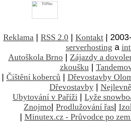
|
|
| 2003
Reklama
RSS 2.0
Kontakt
a
serverhosting
in
|
Autoškola Brno
Zájazdy a dovole
|
zkoušku
Tandemov
|
|
Čištění koberců
Dřevostavby Olo
|
Dřevostavby
Nejlevně
|
Ubytování v Paříži
Lyže snowbo
|
|
Znojmo
Prodlužování řas
Izo
|
Minutex.cz - Průvodce po zem