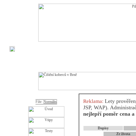
Lety prověře
Reklama:
Filtr:
Normální
JSP, WAP). Administračn
nejlepří poměr cena a
Dopisy
Ze života