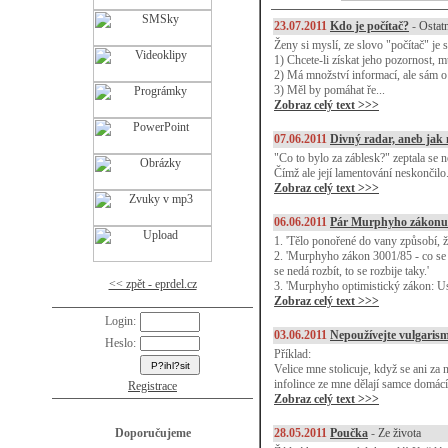
23.07.2011
Kdo je počítač?
-
Ostat
Ženy si myslí, ze slovo "počítač" je
1) Chcete-li získat jeho pozornost, m
2) Má množství informací, ale sám o
3) Měl by pomáhat ře...
Zobraz celý text >>>
07.06.2011
Divný radar, aneb jak
"Co to bylo za záblesk?" zeptala se 
Čímž ale její lamentování neskončilo
Zobraz celý text >>>
06.06.2011
Pár Murphyho zákonu
1. 'Tělo ponořené do vany způsobí, že
2. 'Murphyho zákon 3001/85 - co se dá
se nedá rozbít, to se rozbije taky.'
<< zpět - eprdel.cz
3. 'Murphyho optimistický zákon: Us
Zobraz celý text >>>
Login:
03.06.2011
Nepoužívejte vulgarismy
Heslo:
Příklad:
Velice mne stolicuje, když se ani za
infolince ze mne dělají samce domácíh
Registrace
Zobraz celý text >>>
Doporučujeme
28.05.2011
Poučka
-
Ze života