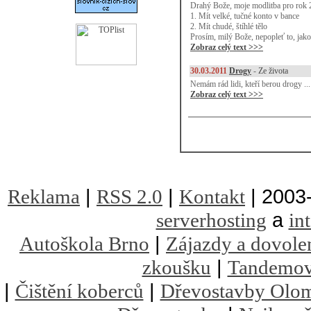
Drahý Bože, moje modlitba pro rok 
1. Mít velké, tučné konto v bance
2. Mít chudé, štíhlé tělo
Prosím, milý Bože, nepopleť to, jako l
Zobraz celý text >>>
30.03.2011
Drogy
-
Ze života
Nemám rád lidi, kteří berou drogy ... 
Zobraz celý text >>>
|
|
| 2003
Reklama
RSS 2.0
Kontakt
a
serverhosting
in
|
Autoškola Brno
Zájazdy a dovole
|
zkoušku
Tandemov
|
|
Čištění koberců
Dřevostavby Olo