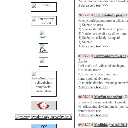
Žádné hovno není dokonalé! Každé m
Zobraz celý text >>>
26.05.2011
Proč alkohol v práci
-
O
Proč je potřeba podporovat užívání 
1) Snižuje se stres.
2) Vzniká stimul chození do práce.
3) Vztahy se stávají více důvěrnými.
4) Snižují se náklady na topení
5) Snižuje...
Zobraz celý text >>>
07.05.2011
Uvažování muž - žena
ŽENA:
Leží vedle mě, vůbec mě neobejme
Kouká do stropu…
Kdo ví, nad čím asi přemýšlí…
Jsme spolu už dva roky…
Je to příliš dlouho - zřejmě je nejvy
Zobraz celý text >>>
06.05.2011
Morální ponaučení
-
Os
V jedné firmě zaměstnali 5 kanibalů j
Při oficiálním přivítání jim šéf poví
zaměstnance nec...
Zobraz celý text >>>
09.04.2011
Modlitba pro rok 2011