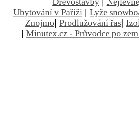
|
Dřevostavby
Nejlevně
|
Ubytování v Paříži
Lyže snowbo
|
|
Znojmo
Prodlužování řas
Izo
|
Minutex.cz - Průvodce po zem